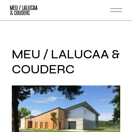
Skip
to
the
content
MEU / LALUCAA &
COUDERC