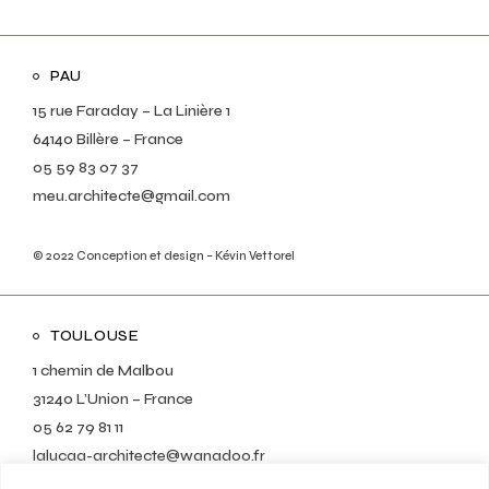
PAU
15 rue Faraday – La Linière 1
64140 Billère – France
05 59 83 07 37
meu.architecte@gmail.com
© 2022
Conception et design – Kévin Vettorel
TOULOUSE
1 chemin de Malbou
31240 L’Union – France
05 62 79 81 11
lalucaa-architecte@wanadoo.fr