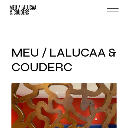
Skip
to
the
content
MEU / LALUCAA &
COUDERC