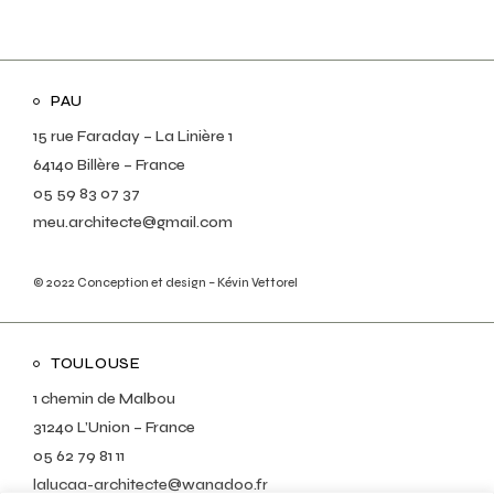
PAU
15 rue Faraday – La Linière 1
64140 Billère – France
05 59 83 07 37
meu.architecte@gmail.com
© 2022
Conception et design – Kévin Vettorel
TOULOUSE
1 chemin de Malbou
31240 L’Union – France
05 62 79 81 11
lalucaa-architecte@wanadoo.fr