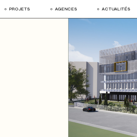
PROJETS
AGENCES
ACTUALITÉS
Tous nos projets
Santé
Sport
Éducation
Habitat
Hôtels
Équipement
Tertiaires