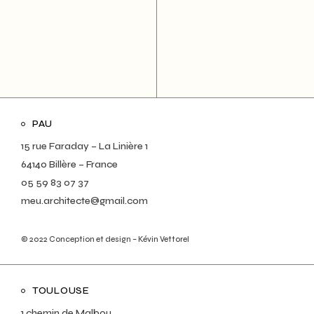
PAU
15 rue Faraday – La Linière 1
64140 Billère – France
05 59 83 07 37
meu.architecte@gmail.com
© 2022
Conception et design – Kévin Vettorel
TOULOUSE
1 chemin de Malbou