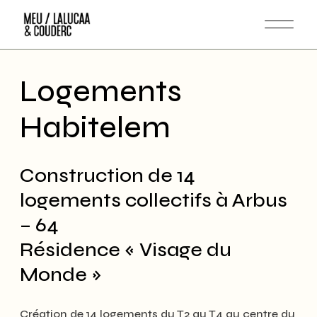
Skip
to
the
content
Logements
Habitelem
Construction de 14
logements collectifs à Arbus
– 64
Résidence « Visage du
Monde »
Création de 14 logements du T2 au T4 au centre du