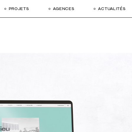
PROJETS
AGENCES
ACTUALITÉS
Tous nos projets
Santé
Sport
Éducation
Habitat
Hôtels
Équipement
Tertiaires